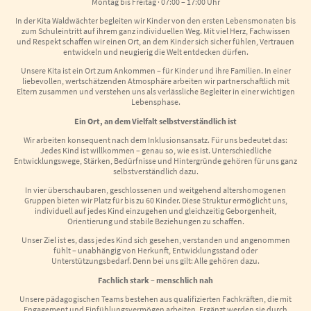
Montag bis Freitag · 07:00 – 17:00 Uhr
In der Kita Waldwächter begleiten wir Kinder von den ersten Lebensmonaten bis
zum Schuleintritt auf ihrem ganz individuellen Weg. Mit viel Herz, Fachwissen
und Respekt schaffen wir einen Ort, an dem Kinder sich sicher fühlen, Vertrauen
entwickeln und neugierig die Welt entdecken dürfen.
Unsere Kita ist ein Ort zum Ankommen – für Kinder und ihre Familien. In einer
liebevollen, wertschätzenden Atmosphäre arbeiten wir partnerschaftlich mit
Eltern zusammen und verstehen uns als verlässliche Begleiter in einer wichtigen
Lebensphase.
Ein Ort, an dem Vielfalt selbstverständlich ist
Wir arbeiten konsequent nach dem Inklusionsansatz. Für uns bedeutet das:
Jedes Kind ist willkommen – genau so, wie es ist. Unterschiedliche
Entwicklungswege, Stärken, Bedürfnisse und Hintergründe gehören für uns ganz
selbstverständlich dazu.
In vier überschaubaren, geschlossenen und weitgehend altershomogenen
Gruppen bieten wir Platz für bis zu 60 Kinder. Diese Struktur ermöglicht uns,
individuell auf jedes Kind einzugehen und gleichzeitig Geborgenheit,
Orientierung und stabile Beziehungen zu schaffen.
Unser Ziel ist es, dass jedes Kind sich gesehen, verstanden und angenommen
fühlt – unabhängig von Herkunft, Entwicklungsstand oder
Unterstützungsbedarf. Denn bei uns gilt: Alle gehören dazu.
Fachlich stark – menschlich nah
Unsere pädagogischen Teams bestehen aus qualifizierten Fachkräften, die mit
Engagement und Einfühlungsvermögen arbeiten. Ergänzt werden sie durch